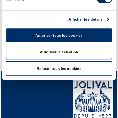
course. Un événement tout à la fois sportif et festif, avec
notamment l’organisation d’une pasta party le samedi soir.
Afficher les détails
Le marathon Poitiers > Futuroscope bénéficie du label national
de la
Fédération Française d’Athlétisme
.
Autoriser tous les cookies
Autoriser la sélection
Back to ACTUALITÉS
Refuser tous les cookies