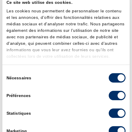
Ce site web utilise des cookies.
Les cookies nous permettent de personnaliser le contenu
et les annonces, d'offrir des fonctionnalités relatives aux
médias sociaux et d'analyser notre trafic. Nous partageons
également des informations sur l'utilisation de notre site
avec nos partenaires de médias sociaux, de publicité et
d'analyse, qui peuvent combiner celles-ci avec d'autres
informations que vous leur avez fournies ou qu'ils ont
Share this post
18ème Marathon Poitiers
collectées lors de votre utilisation de leurs services.
Futuroscope : c’est parti !
Sélection
Nécessaires
du
consentement
Comme chaque année, Jolival accompagne le
marathon
Préférences
Poitiers > Futuroscope
et participe à l’hydratation des
concurrents !
Statistiques
Du vendredi 12 au dimanche 14 avril 2024, les amateurs de
course, petits et grands, de tous niveaux, pourront se
retrouver pour découvrir Poitiers et sa région le temps d’une
Marketing