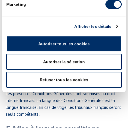
3. Limitation de responsabilité
Marketing
L’utilisateur utilise le site à ses seuls risques. En aucun cas,
SNC Neptune Distribution ne pourra êtren tenu responsable
Afficher les détails
des dommages directs ou indirects, et notamment préjudice
matériel, perte de données ou de programme, préjudice
Autoriser tous les cookies
financier, résultant de l’accès ou de l’utilisation de ce site ou de
tous sites qui lui sont liés. Le contenu du site est présenté
sans aucune garantie de quelque nature que ce soit.
Autoriser la sélection
4. Droit applicable
Refuser tous les cookies
Les présentes Conditions Générales sont soumises au droit
interne français. La langue des Conditions Générales est la
langue française. En cas de litige, les tribunaux français seront
seuls compétents.