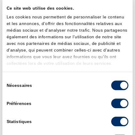
Ce site est hébergé pour le compte de SNC Neptune
Ce site web utilise des cookies.
Distribution par
Ostin
, 74 rue Blanche 75009 Paris.
Les cookies nous permettent de personnaliser le contenu
et les annonces, d'offrir des fonctionnalités relatives aux
2. Liens hypertextes
médias sociaux et d'analyser notre trafic. Nous partageons
également des informations sur l'utilisation de notre site
avec nos partenaires de médias sociaux, de publicité et
La mise en place d’un lien hypertexte vers le site «
d'analyse, qui peuvent combiner celles-ci avec d'autres
www.jolival.com » nécessite une autorisation préalable écrite
informations que vous leur avez fournies ou qu'ils ont
de SNC Neptune Distribution. Si vous souhaitez mettre en
collectées lors de votre utilisation de leurs services.
place un lien hypertexte vers notre site, vous devez en
conséquence prendre contact avec le Responsable du site
Sélection
"https://www.jolival.com" SNC-Neptune Distribution ne peut
Nécessaires
du
en aucun cas être tenu pour responsable de la mise à
consentement
disposition des sites qui font l’objet d’un lien hypertexte à
Préférences
partir du site "www.jolival.com" et ne peut supporter aucune
responsabilité sur le contenu, les produits, les services, etc.
disponibles sur ces sites ou à partir de ces sites.
Statistiques