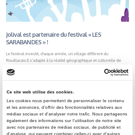
Jolival est partenaire du festival « LES
SARABANDES » !
Le festival investit, chaque année, un village différent du
Rouillacais.Il s’adapte à la réalité géographique et culturelle de
chacun des villages. Ainsi le festival remplit son objectif d’irrigation
culturelle et de lien social sur notre territoire rural.Un espace qui
croise les formes d’expressions artistiques et qui provoque les
questionnements des...
Ce site web utilise des cookies.
Les cookies nous permettent de personnaliser le contenu
et les annonces, d'offrir des fonctionnalités relatives aux
médias sociaux et d'analyser notre trafic. Nous partageons
READ MORE
également des informations sur l'utilisation de notre site
avec nos partenaires de médias sociaux, de publicité et
d'analyse, qui peuvent combiner celles-ci avec d'autres