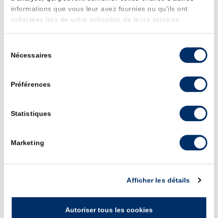
informations que vous leur avez fournies ou qu'ils ont
collectées lors de votre utilisation de leurs services.
Sélection
Nécessaires
du
consentement
Préférences
Statistiques
Marketing
Afficher les détails
Course Sarabande des filles
Retour en images sur la course de
La Sarabande des Filles de La
Autoriser tous les cookies
Rochelle
avec plus de 3200 féminines au départ.Les déguisements