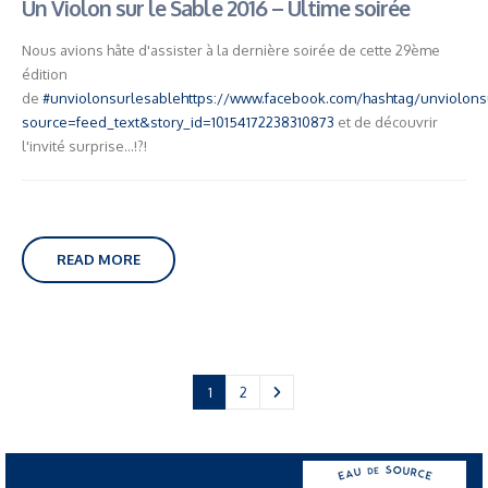
Un Violon sur le Sable 2016 – Ultime soirée
Nous avions hâte d'assister à la dernière soirée de cette 29ème
édition
de
#‎unviolonsurlesable
https://www.facebook.com/hashtag/unviolons
source=feed_text&story_id=10154172238310873
et de découvrir
l'invité surprise...!?!
READ MORE
1
2